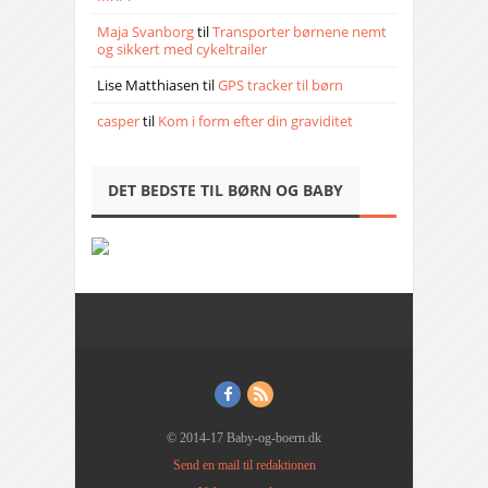
Maja Svanborg
til
Transporter børnene nemt
og sikkert med cykeltrailer
Lise Matthiasen
til
GPS tracker til børn
casper
til
Kom i form efter din graviditet
DET BEDSTE TIL BØRN OG BABY
© 2014-17 Baby-og-boern.dk
Send en mail til redaktionen