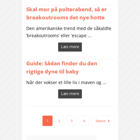
Skal mor på polterabend, så er
breakoutrooms det nye hotte
Den amerikanske trend med de såkaldte
’breakoutrooms’ eller ’escape ...
Læs mere
Guide: Sådan finder du den
rigtige dyne til baby
Når der vokser et lille liv i maven og ...
Læs mere
1
2
3
4
Næste