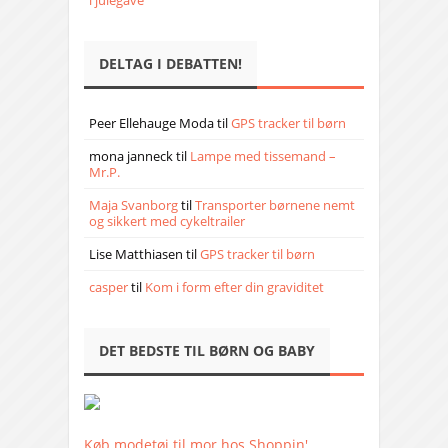
DELTAG I DEBATTEN!
Peer Ellehauge Moda
til
GPS tracker til børn
mona janneck
til
Lampe med tissemand –
Mr.P.
Maja Svanborg
til
Transporter børnene nemt
og sikkert med cykeltrailer
Lise Matthiasen
til
GPS tracker til børn
casper
til
Kom i form efter din graviditet
DET BEDSTE TIL BØRN OG BABY
Køb modetøj til mor hos Shoppin'