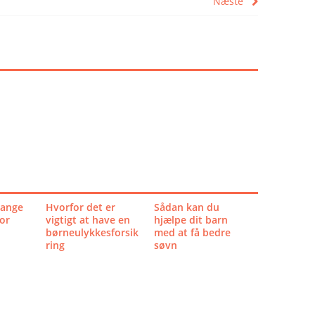
Næste
mange
Hvorfor det er
Sådan kan du
or
vigtigt at have en
hjælpe dit barn
børneulykkesforsik
med at få bedre
ring
søvn