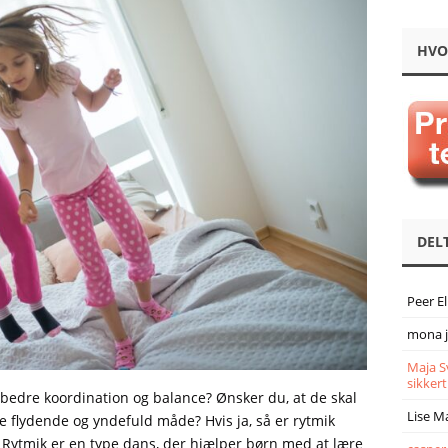
HVO
DEL
Peer E
mona 
Maja S
sikkert
 bedre koordination og balance? Ønsker du, at de skal
Lise M
 flydende og yndefuld måde? Hvis ja, så er rytmik
 Rytmik er en type dans, der hjælper børn med at lære