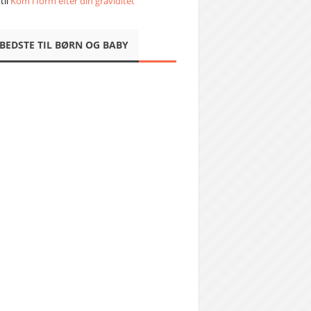
til
Kom i form efter din graviditet
 BEDSTE TIL BØRN OG BABY