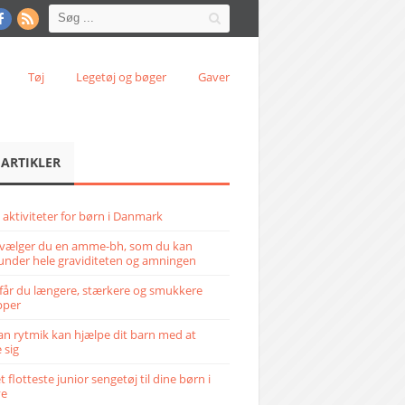
Tøj
Legetøj og bøger
Gaver
 ARTIKLER
 aktiviteter for børn i Danmark
vælger du en amme-bh, som du kan
under hele graviditeten og amningen
får du længere, stærkere og smukkere
pper
n rytmik kan hjælpe dit barn med at
 sig
 flotteste junior sengetøj til dine børn i
ve