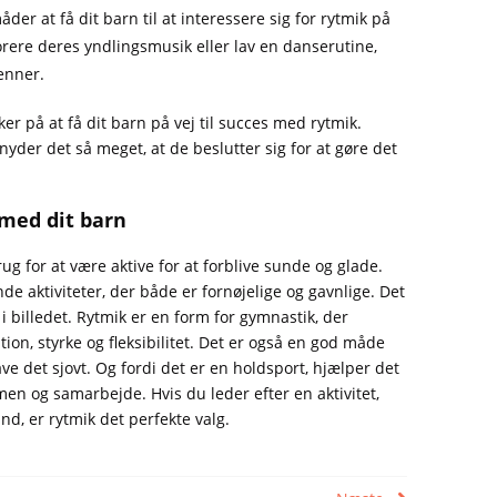
der at få dit barn til at interessere sig for rytmik på
porere deres yndlingsmusik eller lav en danserutine,
enner.
er på at få dit barn på vej til succes med rytmik.
yder det så meget, at de beslutter sig for at gøre det
 med dit barn
g for at være aktive for at forblive sunde og glade.
e aktiviteter, der både er fornøjelige og gavnlige. Det
i billedet. Rytmik er en form for gymnastik, der
on, styrke og fleksibilitet. Det er også en god måde
e det sjovt. Og fordi det er en holdsport, hjælper det
n og samarbejde. Hvis du leder efter en aktivitet,
ånd, er rytmik det perfekte valg.