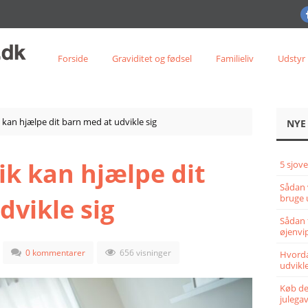
Forside
Graviditet og fødsel
Familieliv
Udstyr
kan hjælpe dit barn med at udvikle sig
NYE
k kan hjælpe dit
5 sjove
Sådan 
bruge 
dvikle sig
Sådan 
øjenvi
0 kommentarer
656 visninger
Hvorda
udvikle
Køb det
julega