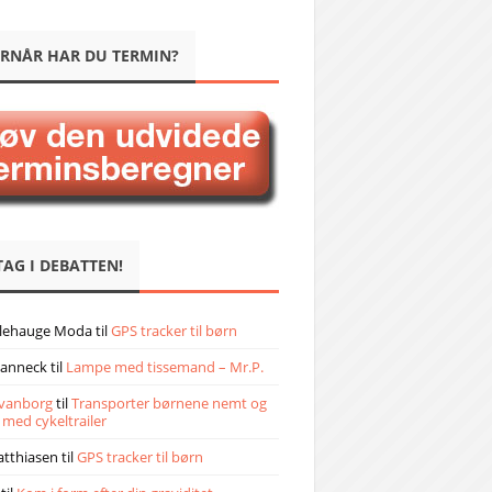
RNÅR HAR DU TERMIN?
TAG I DEBATTEN!
llehauge Moda
til
GPS tracker til børn
janneck
til
Lampe med tissemand – Mr.P.
vanborg
til
Transporter børnene nemt og
 med cykeltrailer
atthiasen
til
GPS tracker til børn