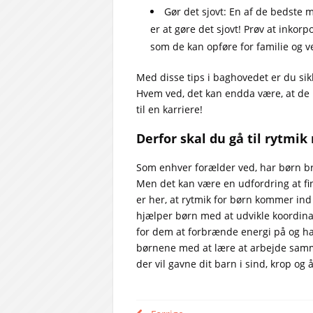
Gør det sjovt: En af de bedste må
er at gøre det sjovt! Prøv at inkor
som de kan opføre for familie og v
Med disse tips i baghovedet er du sikk
Hvem ved, det kan endda være, at de n
til en karriere!
Derfor skal du gå til rytmik
Som enhver forælder ved, har børn bru
Men det kan være en udfordring at find
er her, at rytmik for børn kommer ind 
hjælper børn med at udvikle koordinati
for dem at forbrænde energi på og hav
børnene med at lære at arbejde samme
der vil gavne dit barn i sind, krop og 