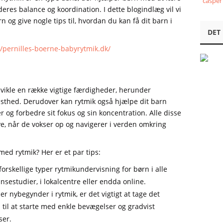
casper
res balance og koordination. I dette blogindlæg vil vi
n og give nogle tips til, hvordan du kan få dit barn i
DET
//pernilles-boerne-babyrytmik.dk/
vikle en række vigtige færdigheder, herunder
dsthed. Derudover kan rytmik også hjælpe dit barn
r og forbedre sit fokus og sin koncentration. Alle disse
ve, når de vokser op og navigerer i verden omkring
med rytmik? Her er et par tips:
orskellige typer rytmikundervisning for børn i alle
ansestudier, i lokalcentre eller endda online.
er nybegynder i rytmik, er det vigtigt at tage det
til at starte med enkle bevægelser og gradvist
er.