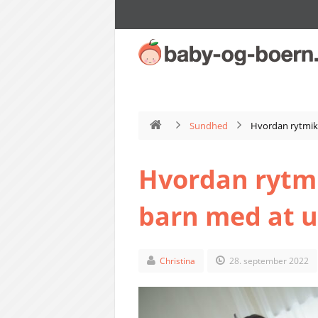
Sundhed
Hvordan rytmik 
Hvordan rytmi
barn med at u
Christina
28. september 2022