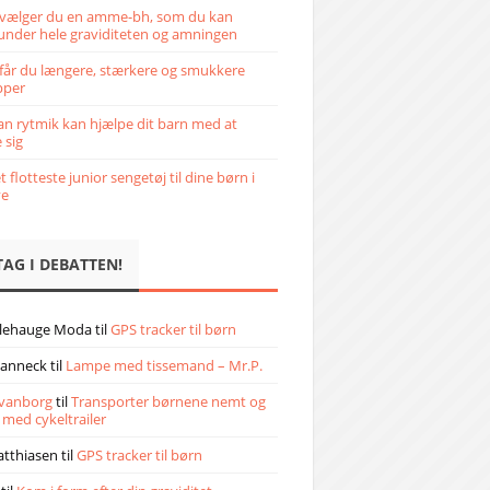
vælger du en amme-bh, som du kan
under hele graviditeten og amningen
får du længere, stærkere og smukkere
pper
n rytmik kan hjælpe dit barn med at
 sig
 flotteste junior sengetøj til dine børn i
ve
TAG I DEBATTEN!
llehauge Moda
til
GPS tracker til børn
janneck
til
Lampe med tissemand – Mr.P.
vanborg
til
Transporter børnene nemt og
 med cykeltrailer
atthiasen
til
GPS tracker til børn