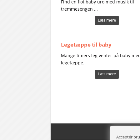
Find en flot baby uro med musik til
tremmesengen ...
Læs mere
Legetæppe til baby
Mange timers leg venter på baby med
legetæppe.
Læs mere
Acceptér bru