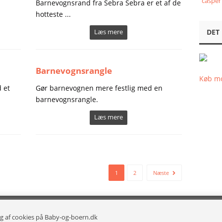
casper
Barnevognsrand fra Sebra Sebra er et af de
hotteste ...
Læs mere
DET
Barnevognsrangle
Køb mo
 et
Gør barnevognen mere festlig med en
barnevognsrangle.
Læs mere
1
2
Næste
g af cookies på Baby-og-boern.dk