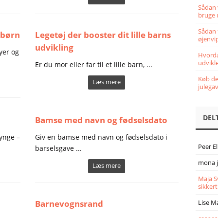
Sådan 
bruge 
Sådan 
 børn
Legetøj der booster dit lille barns
øjenvi
udvikling
yer og
Hvorda
udvikle
Er du mor eller far til et lille barn, ...
Køb det
Læs mere
julega
DEL
Bamse med navn og fødselsdato
ynge –
Giv en bamse med navn og fødselsdato i
Peer E
barselsgave ...
mona 
Læs mere
Maja S
sikkert
Barnevognsrand
Lise M