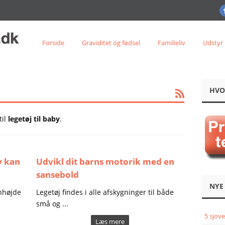
Forside
Graviditet og fødsel
Familieliv
Udstyr
HVO
til
legetøj til baby
.
y kan
Udvikl dit barns motorik med en
sansebold
NYE
enhøjde
Legetøj findes i alle afskygninger til både
små og ...
5 sjove
Læs mere