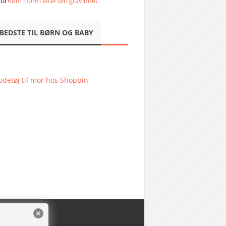
til
Kom i form efter din graviditet
 BEDSTE TIL BØRN OG BABY
detøj til mor hos Shoppin'