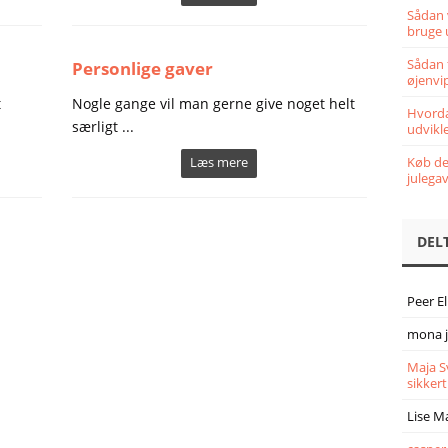
Sådan 
bruge 
Sådan 
Personlige gaver
øjenvi
t
Nogle gange vil man gerne give noget helt
Hvorda
særligt ...
udvikle
Læs mere
Køb det
julega
DEL
Peer E
mona 
Maja S
sikkert
Lise M