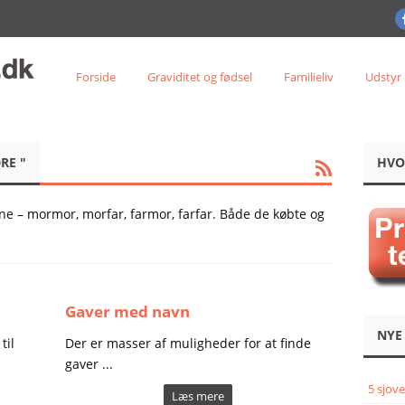
Forside
Graviditet og fødsel
Familieliv
Udstyr
RE "
HVO
ene – mormor, morfar, farmor, farfar. Både de købte og
Gaver med navn
NYE
til
Der er masser af muligheder for at finde
gaver ...
5 sjove
Læs mere