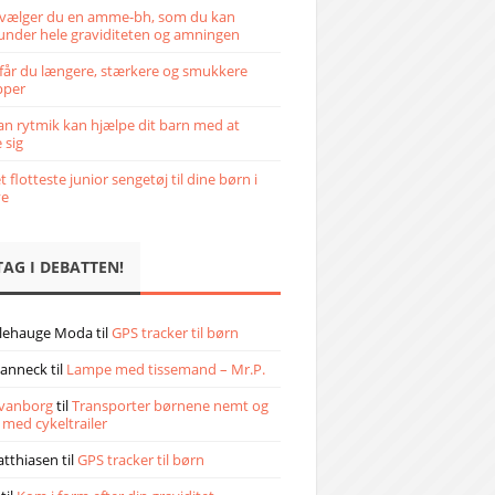
vælger du en amme-bh, som du kan
under hele graviditeten og amningen
får du længere, stærkere og smukkere
pper
n rytmik kan hjælpe dit barn med at
 sig
 flotteste junior sengetøj til dine børn i
ve
TAG I DEBATTEN!
llehauge Moda
til
GPS tracker til børn
janneck
til
Lampe med tissemand – Mr.P.
vanborg
til
Transporter børnene nemt og
 med cykeltrailer
atthiasen
til
GPS tracker til børn