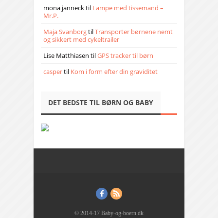
mona janneck
til
Lampe med tissemand –
Mr.P.
Maja Svanborg
til
Transporter børnene nemt
og sikkert med cykeltrailer
Lise Matthiasen
til
GPS tracker til børn
casper
til
Kom i form efter din graviditet
DET BEDSTE TIL BØRN OG BABY
© 2014-17 Baby-og-boern.dk