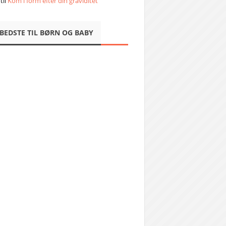
til
Kom i form efter din graviditet
 BEDSTE TIL BØRN OG BABY