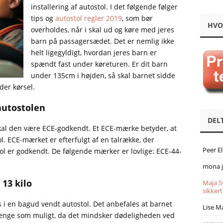
installering af autostol. I det følgende følger
tips og
autostol regler 2019
, som bør
HVO
overholdes, når i skal ud og køre med jeres
barn på passagersædet. Det er nemlig ikke
helt ligegyldigt, hvordan jeres barn er
spændt fast under køreturen. Er dit barn
under 135cm i højden, så skal barnet sidde
der kørsel.
autostolen
DEL
skal den være ECE-godkendt. Et ECE-mærke betyder, at
ol. ECE-mærket er efterfulgt af en talrække, der
Peer E
ol er godkendt. De følgende mærker er lovlige: ECE-44-
mona 
 13 kilo
Maja S
sikkert
s i en bagud vendt autostol. Det anbefales at barnet
Lise M
længe som muligt, da det mindsker dødeligheden ved