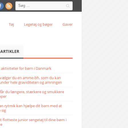
Tøj
Legetøj og bøger
Gaver
 ARTIKLER
 aktiviteter for børn i Danmark
vælger du en amme-bh, som du kan
under hele graviditeten og amningen
får du længere, stærkere og smukkere
pper
n rytmik kan hjælpe dit barn med at
 sig
 flotteste junior sengetøj til dine børn i
ve