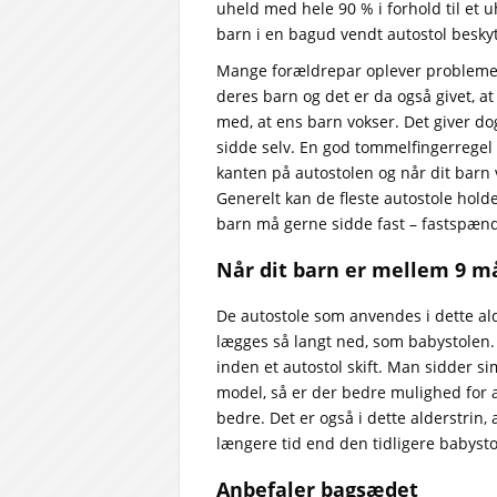
uheld med hele 90 % i forhold til et u
barn i en bagud vendt autostol beskyt
Mange forældrepar oplever problemer me
deres barn og det er da også givet, at
med, at ens barn vokser. Det giver do
sidde selv. En god tommelfingerregel f
kanten på autostolen og når dit barn 
Generelt kan de fleste autostole hold
barn må gerne sidde fast – fastspænd
Når dit barn er mellem 9 m
De autostole som anvendes i dette alde
lægges så langt ned, som babystolen
inden et autostol skift. Man sidder 
model, så er der bedre mulighed for a
bedre. Det er også i dette alderstrin,
længere tid end den tidligere babysto
Anbefaler bagsædet