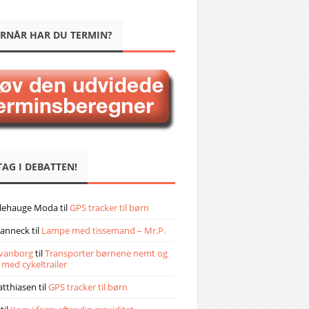
RNÅR HAR DU TERMIN?
TAG I DEBATTEN!
llehauge Moda
til
GPS tracker til børn
janneck
til
Lampe med tissemand – Mr.P.
vanborg
til
Transporter børnene nemt og
 med cykeltrailer
atthiasen
til
GPS tracker til børn