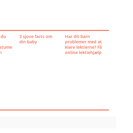
 du
3 sjove facts om
Har dit barn
din baby
problemer med at
ostume
klare lektierne? Få
n
online lektiehjælp