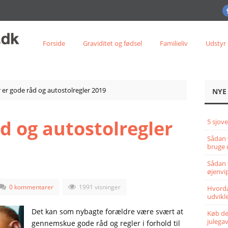
Forside
Graviditet og fødsel
Familieliv
Udstyr
 er gode råd og autostolregler 2019
NYE
d og autostolregler
5 sjove
Sådan 
bruge 
Sådan 
øjenvi
0 kommentarer
1991 visninger
Hvorda
udvikle
Det kan som nybagte forældre være svært at
Køb det
julega
gennemskue gode råd og regler i forhold til