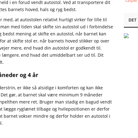
casper
held i en forud vendt autostol. Ved at transportere dit
tes barnets hoved, hals og ryg bedst.
d, at autostolen relativt hurtigt virker for lille til
DET
 man med tiden skal skifte sin autostol ud i forbindelse
g bedst mening at skifte en autostol, når barnet kan
or at skifte stol er, når barnets hoved stikker op over
vejer mere, end hvad din autostol er godkendt til.
e længere, end hvad det umiddelbart ser ud til. Dit
t.
åneder og 4 år
rstrin, er ikke så alsidige i komforten og kan ikke
. Det gør, at barnet skal være minimum 9 måneder
simpelthen mere ret. Bruger man stadig en bagud vendt
t lægge ryglænet tilbage og hvilepositionen er derfor
 at barnet vokser mindre og derfor holder en autostol i
l.