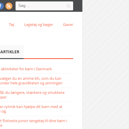
Tøj
Legetøj og bøger
Gaver
 ARTIKLER
 aktiviteter for børn i Danmark
vælger du en amme-bh, som du kan
under hele graviditeten og amningen
får du længere, stærkere og smukkere
pper
n rytmik kan hjælpe dit barn med at
 sig
 flotteste junior sengetøj til dine børn i
ve