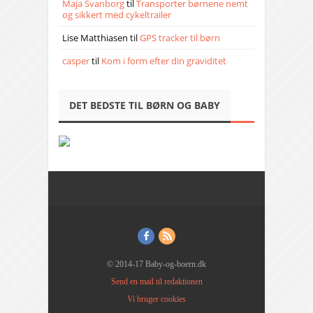
Maja Svanborg
til
Transporter børnene nemt
og sikkert med cykeltrailer
Lise Matthiasen
til
GPS tracker til børn
casper
til
Kom i form efter din graviditet
DET BEDSTE TIL BØRN OG BABY
© 2014-17 Baby-og-boern.dk
Send en mail til redaktionen
Vi bruger cookies