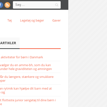
Tøj
Legetøj og bøger
Gaver
 ARTIKLER
 aktiviteter for børn i Danmark
vælger du en amme-bh, som du kan
under hele graviditeten og amningen
får du længere, stærkere og smukkere
pper
n rytmik kan hjælpe dit barn med at
 sig
 flotteste junior sengetøj til dine børn i
ve