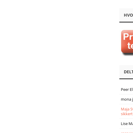
HVO
DEL
Peer E
mona 
Maja S
sikkert
Lise M