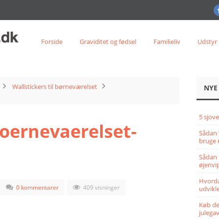
Forside
Graviditet og fødsel
Familieliv
Udstyr
Wallstickers til børneværelset
NYE
5 sjove
boernevaerelset-
Sådan 
bruge 
Sådan 
øjenvi
Hvorda
0 kommentarer
409 visninger
udvikle
Køb det
julega