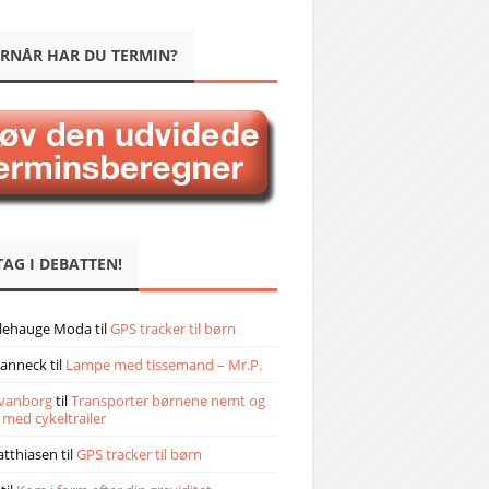
RNÅR HAR DU TERMIN?
TAG I DEBATTEN!
llehauge Moda
til
GPS tracker til børn
janneck
til
Lampe med tissemand – Mr.P.
vanborg
til
Transporter børnene nemt og
 med cykeltrailer
atthiasen
til
GPS tracker til børn