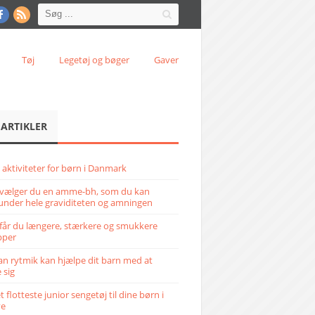
Tøj
Legetøj og bøger
Gaver
 ARTIKLER
 aktiviteter for børn i Danmark
vælger du en amme-bh, som du kan
under hele graviditeten og amningen
får du længere, stærkere og smukkere
pper
n rytmik kan hjælpe dit barn med at
 sig
 flotteste junior sengetøj til dine børn i
ve