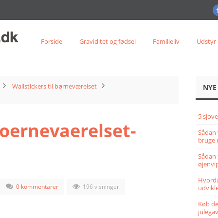
Forside
Graviditet og fødsel
Familieliv
Udstyr
Wallstickers til børneværelset
NYE
5 sjove
boernevaerelset-
Sådan 
bruge 
Sådan 
øjenvi
Hvorda
0 kommentarer
196 visninger
udvikle
Køb det
julega