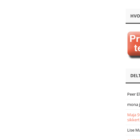
HVO
DEL
Peer E
mona 
Maja S
sikkert
Lise M