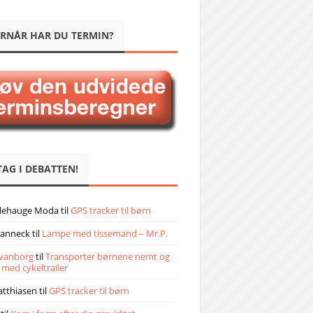
RNÅR HAR DU TERMIN?
TAG I DEBATTEN!
llehauge Moda
til
GPS tracker til børn
janneck
til
Lampe med tissemand – Mr.P.
vanborg
til
Transporter børnene nemt og
 med cykeltrailer
atthiasen
til
GPS tracker til børn