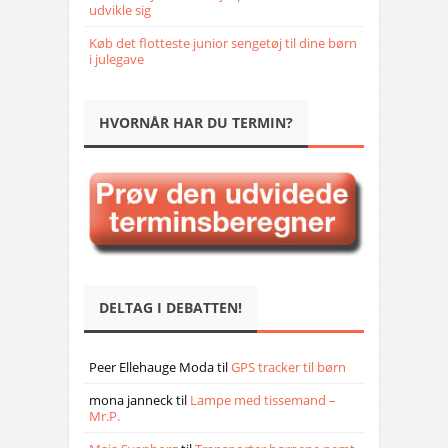
udvikle sig
Køb det flotteste junior sengetøj til dine børn
i julegave
HVORNÅR HAR DU TERMIN?
DELTAG I DEBATTEN!
Peer Ellehauge Moda
til
GPS tracker til børn
mona janneck
til
Lampe med tissemand –
Mr.P.