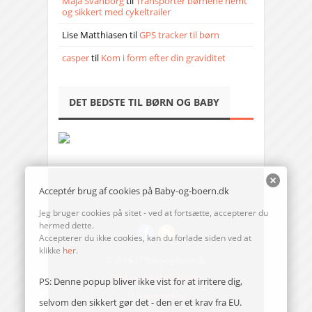
Maja Svanborg
til
Transporter børnene nemt
og sikkert med cykeltrailer
Lise Matthiasen
til
GPS tracker til børn
casper
til
Kom i form efter din graviditet
DET BEDSTE TIL BØRN OG BABY
Acceptér brug af cookies på Baby-og-boern.dk
Jeg bruger cookies på sitet - ved at fortsætte, accepterer du
hermed dette.
Accepterer du ikke cookies, kan du forlade siden ved at
klikke
her
.
© 2014-17 Baby-og-boern.dk
Send en mail til redaktionen
PS: Denne popup bliver ikke vist for at irritere dig,
Vi bruger cookies
selvom den sikkert gør det - den er et krav fra EU.