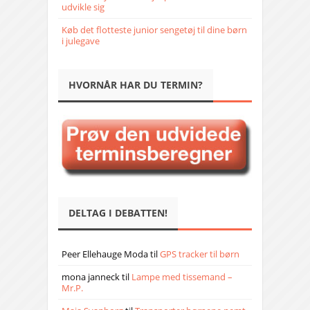
udvikle sig
Køb det flotteste junior sengetøj til dine børn
i julegave
HVORNÅR HAR DU TERMIN?
DELTAG I DEBATTEN!
Peer Ellehauge Moda
til
GPS tracker til børn
mona janneck
til
Lampe med tissemand –
Mr.P.