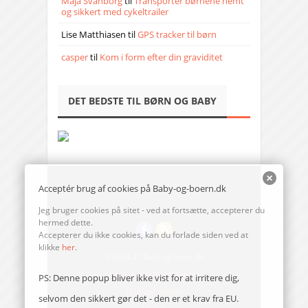
Maja Svanborg
til
Transporter børnene nemt
og sikkert med cykeltrailer
Lise Matthiasen
til
GPS tracker til børn
casper
til
Kom i form efter din graviditet
DET BEDSTE TIL BØRN OG BABY
Acceptér brug af cookies på Baby-og-boern.dk
Jeg bruger cookies på sitet - ved at fortsætte, accepterer du
hermed dette.
Accepterer du ikke cookies, kan du forlade siden ved at
klikke
her
.
© 2014-17 Baby-og-boern.dk
Send en mail til redaktionen
PS: Denne popup bliver ikke vist for at irritere dig,
Vi bruger cookies
selvom den sikkert gør det - den er et krav fra EU.