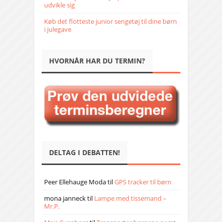
udvikle sig
Køb det flotteste junior sengetøj til dine børn
i julegave
HVORNÅR HAR DU TERMIN?
DELTAG I DEBATTEN!
Peer Ellehauge Moda
til
GPS tracker til børn
mona janneck
til
Lampe med tissemand –
Mr.P.