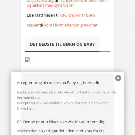
Maja Svanborg
til
Transporter børnene nemt
og sikkert med cykeltrailer
Lise Matthiasen
til
GPS tracker til børn
casper
til
Kom i form efter din graviditet
DET BEDSTE TIL BØRN OG BABY
Acceptér brug af cookies på Baby-og-boern.dk
Jeg bruger cookies på sitet - ved at fortsætte, accepterer du
hermed dette.
Accepterer du ikke cookies, kan du forlade siden ved at
klikke
her
.
© 2014-17 Baby-og-boern.dk
Send en mail til redaktionen
PS: Denne popup bliver ikke vist for at irritere dig,
Vi bruger cookies
selvom den sikkert gør det - den er et krav fra EU.