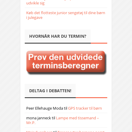
udvikle sig
Køb det flotteste junior sengetøj til dine børn
i julegave
HVORNÅR HAR DU TERMIN?
DELTAG I DEBATTEN!
Peer Ellehauge Moda
til
GPS tracker til børn
mona janneck
til
Lampe med tissemand –
Mr.P.