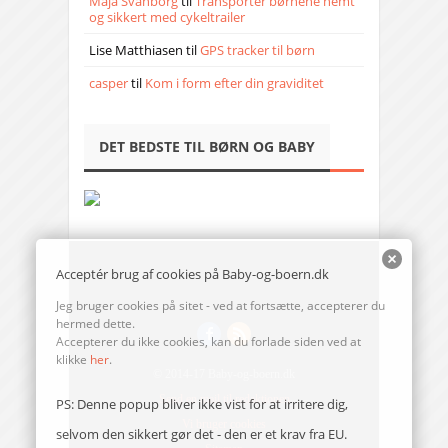
Maja Svanborg
til
Transporter børnene nemt
og sikkert med cykeltrailer
Lise Matthiasen
til
GPS tracker til børn
casper
til
Kom i form efter din graviditet
DET BEDSTE TIL BØRN OG BABY
Acceptér brug af cookies på Baby-og-boern.dk
Jeg bruger cookies på sitet - ved at fortsætte, accepterer du
hermed dette.
Accepterer du ikke cookies, kan du forlade siden ved at
klikke
her
.
© 2014-17 Baby-og-boern.dk
Send en mail til redaktionen
PS: Denne popup bliver ikke vist for at irritere dig,
Vi bruger cookies
selvom den sikkert gør det - den er et krav fra EU.