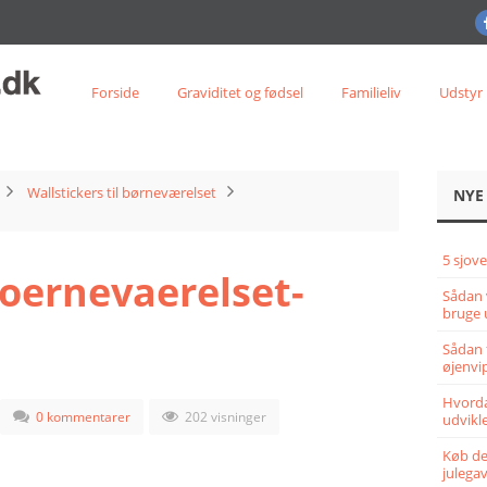
Forside
Graviditet og fødsel
Familieliv
Udstyr
Wallstickers til børneværelset
NYE
5 sjove
boernevaerelset-
Sådan 
bruge 
Sådan 
øjenvi
Hvorda
0 kommentarer
202 visninger
udvikle
Køb det
julega