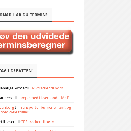
RNÅR HAR DU TERMIN?
TAG I DEBATTEN!
llehauge Moda
til
GPS tracker til børn
janneck
til
Lampe med tissemand – Mr.P.
vanborg
til
Transporter børnene nemt og
 med cykeltrailer
atthiasen
til
GPS tracker til børn