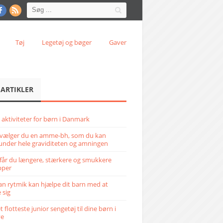
Tøj
Legetøj og bøger
Gaver
 ARTIKLER
 aktiviteter for børn i Danmark
vælger du en amme-bh, som du kan
under hele graviditeten og amningen
får du længere, stærkere og smukkere
pper
n rytmik kan hjælpe dit barn med at
 sig
 flotteste junior sengetøj til dine børn i
ve