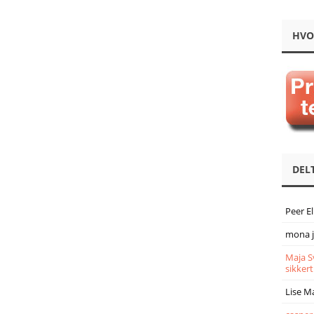
HVO
DEL
Peer E
mona 
Maja S
sikkert
Lise M