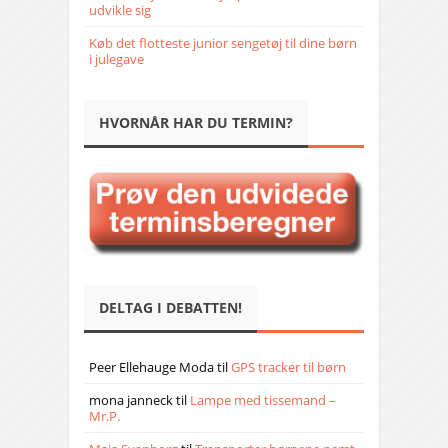
udvikle sig
Køb det flotteste junior sengetøj til dine børn
i julegave
HVORNÅR HAR DU TERMIN?
DELTAG I DEBATTEN!
Peer Ellehauge Moda
til
GPS tracker til børn
mona janneck
til
Lampe med tissemand –
Mr.P.