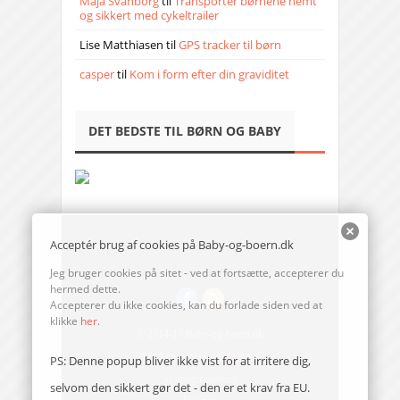
Maja Svanborg
til
Transporter børnene nemt
og sikkert med cykeltrailer
Lise Matthiasen
til
GPS tracker til børn
casper
til
Kom i form efter din graviditet
DET BEDSTE TIL BØRN OG BABY
Acceptér brug af cookies på Baby-og-boern.dk
Jeg bruger cookies på sitet - ved at fortsætte, accepterer du
hermed dette.
Accepterer du ikke cookies, kan du forlade siden ved at
klikke
her
.
© 2014-17 Baby-og-boern.dk
Send en mail til redaktionen
PS: Denne popup bliver ikke vist for at irritere dig,
Vi bruger cookies
selvom den sikkert gør det - den er et krav fra EU.