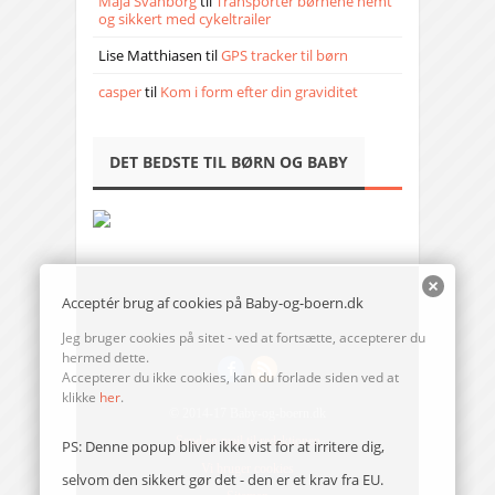
Maja Svanborg
til
Transporter børnene nemt
og sikkert med cykeltrailer
Lise Matthiasen
til
GPS tracker til børn
casper
til
Kom i form efter din graviditet
DET BEDSTE TIL BØRN OG BABY
Acceptér brug af cookies på Baby-og-boern.dk
Jeg bruger cookies på sitet - ved at fortsætte, accepterer du
hermed dette.
Accepterer du ikke cookies, kan du forlade siden ved at
klikke
her
.
© 2014-17 Baby-og-boern.dk
Send en mail til redaktionen
PS: Denne popup bliver ikke vist for at irritere dig,
Vi bruger cookies
selvom den sikkert gør det - den er et krav fra EU.