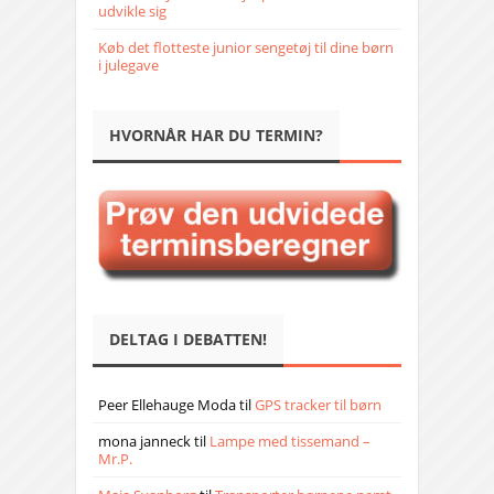
udvikle sig
Køb det flotteste junior sengetøj til dine børn
i julegave
HVORNÅR HAR DU TERMIN?
DELTAG I DEBATTEN!
Peer Ellehauge Moda
til
GPS tracker til børn
mona janneck
til
Lampe med tissemand –
Mr.P.