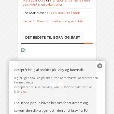
Maja Svanborg
til
Transporter børnene nemt
og sikkert med cykeltrailer
Lise Matthiasen
til
GPS tracker til børn
casper
til
Kom i form efter din graviditet
DET BEDSTE TIL BØRN OG BABY
Acceptér brug af cookies på Baby-og-boern.dk
Jeg bruger cookies på sitet - ved at fortsætte, accepterer du
hermed dette.
Accepterer du ikke cookies, kan du forlade siden ved at
klikke
her
.
© 2014-17 Baby-og-boern.dk
Send en mail til redaktionen
PS: Denne popup bliver ikke vist for at irritere dig,
Vi bruger cookies
selvom den sikkert gør det - den er et krav fra EU.