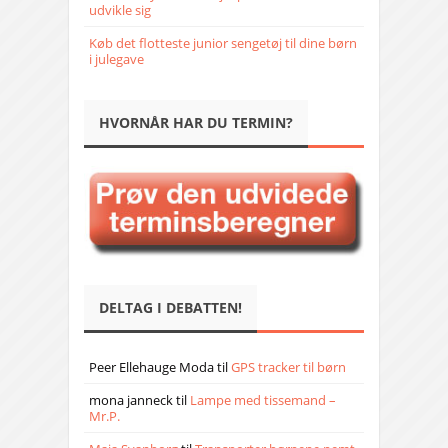
udvikle sig
Køb det flotteste junior sengetøj til dine børn
i julegave
HVORNÅR HAR DU TERMIN?
DELTAG I DEBATTEN!
Peer Ellehauge Moda
til
GPS tracker til børn
mona janneck
til
Lampe med tissemand –
Mr.P.