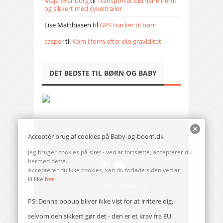
Maja Svanborg
til
Transporter børnene nemt
og sikkert med cykeltrailer
Lise Matthiasen
til
GPS tracker til børn
casper
til
Kom i form efter din graviditet
DET BEDSTE TIL BØRN OG BABY
Acceptér brug af cookies på Baby-og-boern.dk
Jeg bruger cookies på sitet - ved at fortsætte, accepterer du
hermed dette.
Accepterer du ikke cookies, kan du forlade siden ved at
klikke
her
.
© 2014-17 Baby-og-boern.dk
Send en mail til redaktionen
PS: Denne popup bliver ikke vist for at irritere dig,
Vi bruger cookies
selvom den sikkert gør det - den er et krav fra EU.