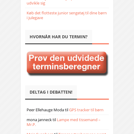
udvikle sig
Køb det flotteste junior sengetøj til dine børn
i julegave
HVORNÅR HAR DU TERMIN?
DELTAG I DEBATTEN!
Peer Ellehauge Moda
til
GPS tracker til børn
mona janneck
til
Lampe med tissemand –
Mr.P.