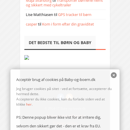
Maja Svanborg
til
Transporter børnene nemt
og sikkert med cykeltrailer
Lise Matthiasen
til
GPS tracker til børn
casper
til
Kom i form efter din graviditet
DET BEDSTE TIL BØRN OG BABY
Acceptér brug af cookies på Baby-og-boern.dk
Jeg bruger cookies på sitet - ved at fortsætte, accepterer du
hermed dette.
Accepterer du ikke cookies, kan du forlade siden ved at
klikke
her
.
© 2014-17 Baby-og-boern.dk
Send en mail til redaktionen
PS: Denne popup bliver ikke vist for at irritere dig,
Vi bruger cookies
selvom den sikkert gør det - den er et krav fra EU.