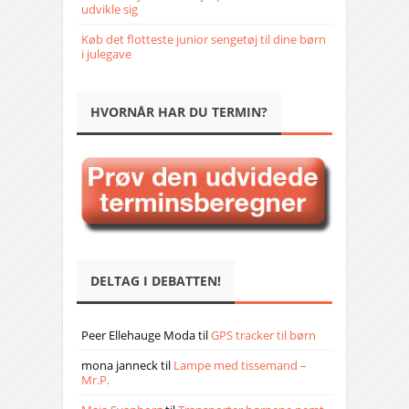
udvikle sig
Køb det flotteste junior sengetøj til dine børn
i julegave
HVORNÅR HAR DU TERMIN?
DELTAG I DEBATTEN!
Peer Ellehauge Moda
til
GPS tracker til børn
mona janneck
til
Lampe med tissemand –
Mr.P.