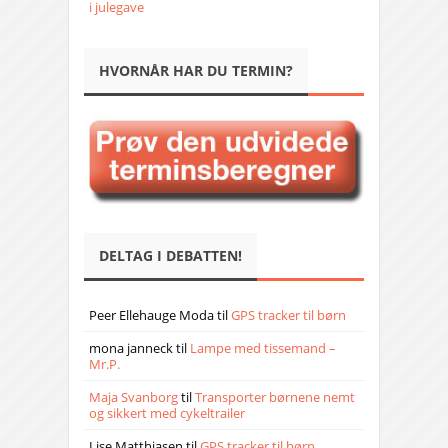
i julegave
HVORNÅR HAR DU TERMIN?
DELTAG I DEBATTEN!
Peer Ellehauge Moda
til
GPS tracker til børn
mona janneck
til
Lampe med tissemand –
Mr.P.
Maja Svanborg
til
Transporter børnene nemt
og sikkert med cykeltrailer
Lise Matthiasen
til
GPS tracker til børn