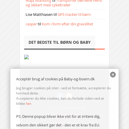
Maja Svanborg
til
Transporter børnene nemt
og sikkert med cykeltrailer
Lise Matthiasen
til
GPS tracker til børn
casper
til
Kom i form efter din graviditet
DET BEDSTE TIL BØRN OG BABY
Acceptér brug af cookies på Baby-og-boern.dk
Jeg bruger cookies på sitet - ved at fortsætte, accepterer du
hermed dette.
Accepterer du ikke cookies, kan du forlade siden ved at
klikke
her
.
© 2014-17 Baby-og-boern.dk
Send en mail til redaktionen
PS: Denne popup bliver ikke vist for at irritere dig,
Vi bruger cookies
selvom den sikkert gør det - den er et krav fra EU.