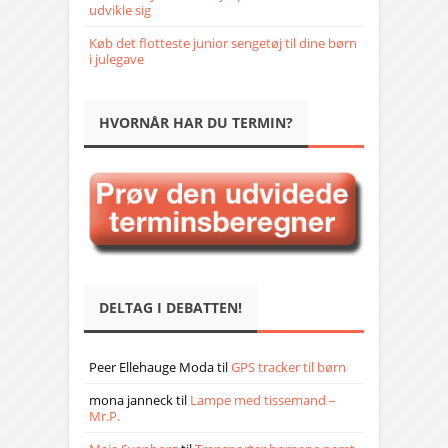
udvikle sig
Køb det flotteste junior sengetøj til dine børn
i julegave
HVORNÅR HAR DU TERMIN?
DELTAG I DEBATTEN!
Peer Ellehauge Moda
til
GPS tracker til børn
mona janneck
til
Lampe med tissemand –
Mr.P.