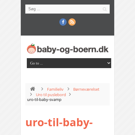
Familieliv
Børneværelset
Uro til puslebord
uro-til-baby-svamp
uro-til-baby-