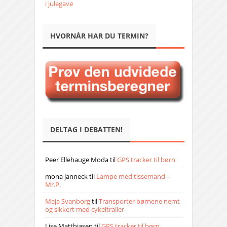
i julegave
HVORNÅR HAR DU TERMIN?
DELTAG I DEBATTEN!
Peer Ellehauge Moda
til
GPS tracker til børn
mona janneck
til
Lampe med tissemand –
Mr.P.
Maja Svanborg
til
Transporter børnene nemt
og sikkert med cykeltrailer
Lise Matthiasen
til
GPS tracker til børn