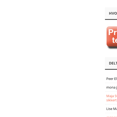
HVO
DEL
Peer E
mona 
Maja S
sikkert
Lise M