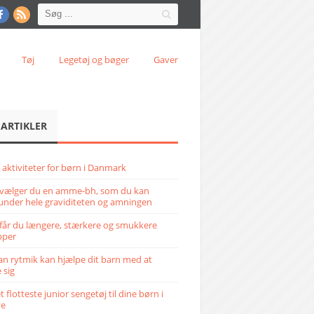
Tøj
Legetøj og bøger
Gaver
 ARTIKLER
 aktiviteter for børn i Danmark
vælger du en amme-bh, som du kan
under hele graviditeten og amningen
får du længere, stærkere og smukkere
pper
n rytmik kan hjælpe dit barn med at
 sig
 flotteste junior sengetøj til dine børn i
ve