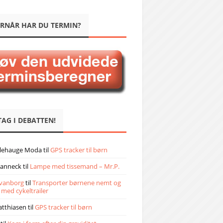
RNÅR HAR DU TERMIN?
TAG I DEBATTEN!
llehauge Moda
til
GPS tracker til børn
janneck
til
Lampe med tissemand – Mr.P.
vanborg
til
Transporter børnene nemt og
 med cykeltrailer
atthiasen
til
GPS tracker til børn