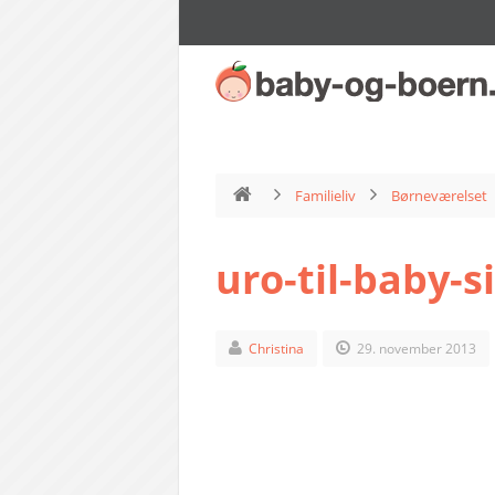
Familieliv
Børneværelset
uro-til-baby-si
Christina
29. november 2013