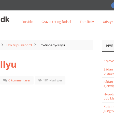
Forside
Graviditet og fødsel
Familieliv
Udstyr
Uro til puslebord
uro-til-baby-sillyu
NYE
llyu
5 sjove
Sådan 
bruge 
0 kommentarer
181 visninger
Sådan 
øjenvi
Hvorda
udvikle
Køb det
julega