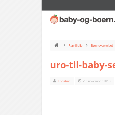
Familieliv
Børneværelset
uro-til-baby-s
Christina
29. november 2013