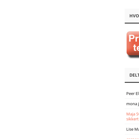
HVO
DEL
Peer E
mona 
Maja S
sikkert
Lise M