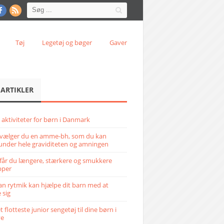
Tøj
Legetøj og bøger
Gaver
 ARTIKLER
 aktiviteter for børn i Danmark
vælger du en amme-bh, som du kan
under hele graviditeten og amningen
får du længere, stærkere og smukkere
pper
n rytmik kan hjælpe dit barn med at
 sig
 flotteste junior sengetøj til dine børn i
ve