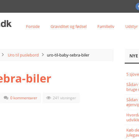
Forside
Graviditet og fødsel
Familieliv
Udstyr
Uro til puslebord
uro-til-baby-sebra-biler
NYE
ebra-biler
5 sjove
Sådan 
bruge 
0 kommentarer
241 visninger
Sådan 
øjenvi
Hvorda
udvikle
Køb det
julega