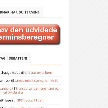
RNÅR HAR DU TERMIN?
TAG I DEBATTEN!
llehauge Moda
til
GPS tracker til børn
janneck
til
Lampe med tissemand – Mr.P.
vanborg
til
Transporter børnene nemt og
 med cykeltrailer
atthiasen
til
GPS tracker til børn