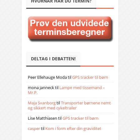
HVORNÅR HAR DU TERMIN?
DELTAG I DEBATTEN!
Peer Ellehauge Moda
til
GPS tracker til børn
mona janneck
til
Lampe med tissemand –
Mr.P.
Maja Svanborg
til
Transporter børnene nemt
og sikkert med cykeltrailer
Lise Matthiasen
til
GPS tracker til børn
casper
til
Kom i form efter din graviditet