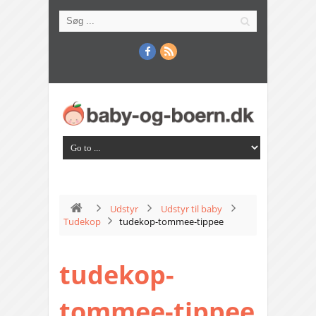
Udstyr
Udstyr til baby
Tudekop
tudekop-tommee-tippee
tudekop-
tommee-tippee