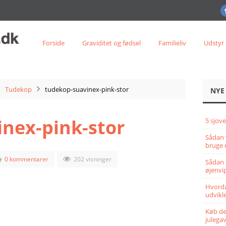
Forside
Graviditet og fødsel
Familieliv
Udstyr
Tudekop
tudekop-suavinex-pink-stor
NYE
nex-pink-stor
5 sjove
Sådan 
bruge 
0 kommentarer
202 visninger
Sådan 
øjenvi
Hvorda
udvikle
Køb det
julega