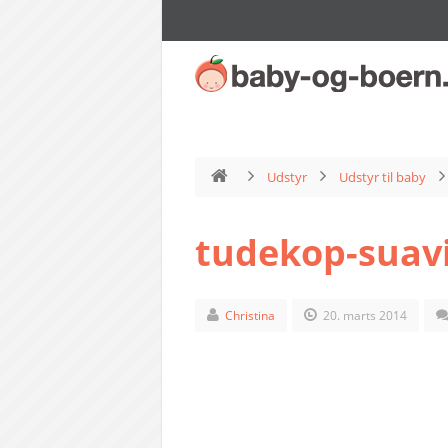
Udstyr
Udstyr til baby
tudekop-suavi
Christina
20. marts 2014