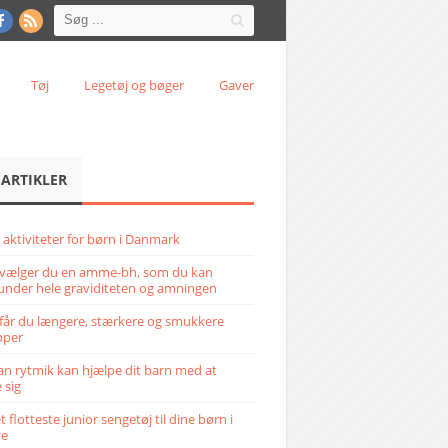
Tøj
Legetøj og bøger
Gaver
 ARTIKLER
 aktiviteter for børn i Danmark
vælger du en amme-bh, som du kan
under hele graviditeten og amningen
får du længere, stærkere og smukkere
pper
n rytmik kan hjælpe dit barn med at
 sig
 flotteste junior sengetøj til dine børn i
ve