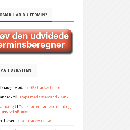
RNÅR HAR DU TERMIN?
TAG I DEBATTEN!
llehauge Moda
til
GPS tracker til børn
janneck
til
Lampe med tissemand – Mr.P.
vanborg
til
Transporter børnene nemt og
 med cykeltrailer
atthiasen
til
GPS tracker til børn