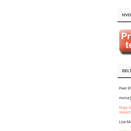
HVO
DEL
Peer E
mona 
Maja S
sikkert
Lise M