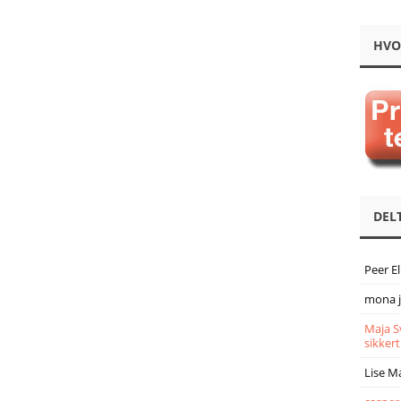
HVO
DEL
Peer E
mona 
Maja S
sikkert
Lise M