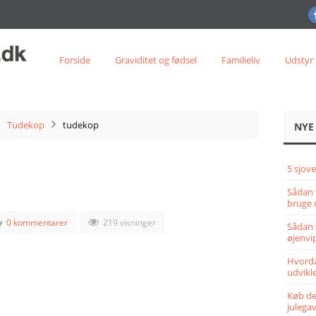
Forside
Graviditet og fødsel
Familieliv
Udstyr
Tudekop
tudekop
NYE
5 sjove
Sådan 
bruge 
0 kommentarer
219 visninger
Sådan 
øjenvi
Hvorda
udvikle
Køb det
julega