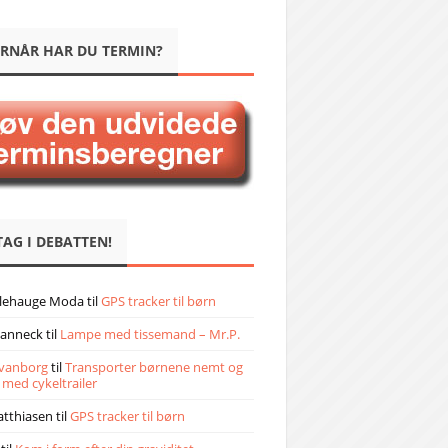
RNÅR HAR DU TERMIN?
TAG I DEBATTEN!
llehauge Moda
til
GPS tracker til børn
janneck
til
Lampe med tissemand – Mr.P.
vanborg
til
Transporter børnene nemt og
 med cykeltrailer
atthiasen
til
GPS tracker til børn