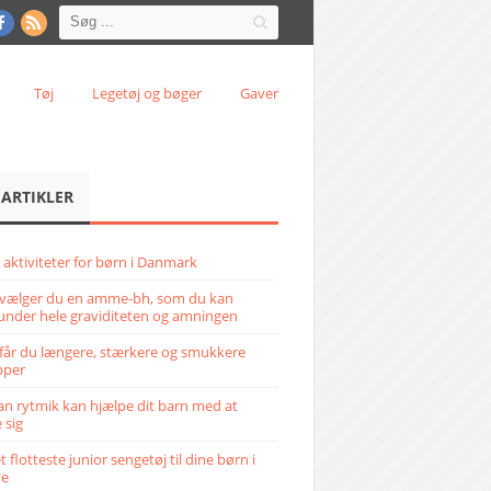
Tøj
Legetøj og bøger
Gaver
 ARTIKLER
 aktiviteter for børn i Danmark
vælger du en amme-bh, som du kan
under hele graviditeten og amningen
får du længere, stærkere og smukkere
pper
n rytmik kan hjælpe dit barn med at
 sig
 flotteste junior sengetøj til dine børn i
ve