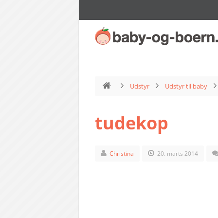
Udstyr
Udstyr til baby
tudekop
Christina
20. marts 2014