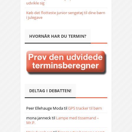
udvikle sig
Køb det flotteste junior sengetøj til dine børn
i julegave
HVORNÅR HAR DU TERMIN?
DELTAG I DEBATTEN!
Peer Ellehauge Moda
til
GPS tracker til børn
mona janneck
til
Lampe med tissemand –
Mr.P.