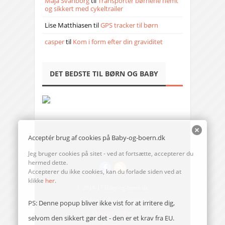
Maja Svanborg
til
Transporter børnene nemt
og sikkert med cykeltrailer
Lise Matthiasen
til
GPS tracker til børn
casper
til
Kom i form efter din graviditet
DET BEDSTE TIL BØRN OG BABY
Acceptér brug af cookies på Baby-og-boern.dk
Jeg bruger cookies på sitet - ved at fortsætte, accepterer du
hermed dette.
Accepterer du ikke cookies, kan du forlade siden ved at
klikke
her
.
© 2014-17 Baby-og-boern.dk
Send en mail til redaktionen
PS: Denne popup bliver ikke vist for at irritere dig,
Vi bruger cookies
selvom den sikkert gør det - den er et krav fra EU.