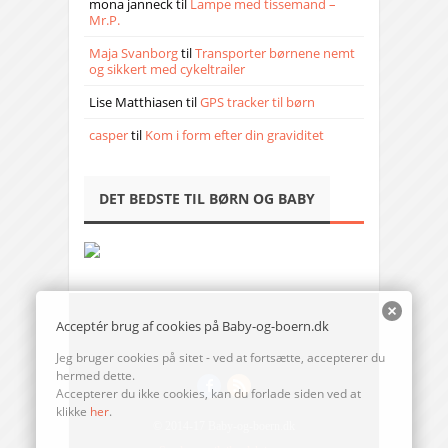
mona janneck
til
Lampe med tissemand –
Mr.P.
Maja Svanborg
til
Transporter børnene nemt
og sikkert med cykeltrailer
Lise Matthiasen
til
GPS tracker til børn
casper
til
Kom i form efter din graviditet
DET BEDSTE TIL BØRN OG BABY
Acceptér brug af cookies på Baby-og-boern.dk
Jeg bruger cookies på sitet - ved at fortsætte, accepterer du
hermed dette.
Accepterer du ikke cookies, kan du forlade siden ved at
klikke
her
.
© 2014-17 Baby-og-boern.dk