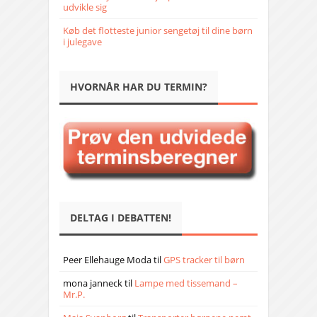
udvikle sig
Køb det flotteste junior sengetøj til dine børn
i julegave
HVORNÅR HAR DU TERMIN?
DELTAG I DEBATTEN!
Peer Ellehauge Moda
til
GPS tracker til børn
mona janneck
til
Lampe med tissemand –
Mr.P.