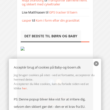
Maja Svanborg
til
Transporter børnene nemt
og sikkert med cykeltrailer
Lise Matthiasen
til
GPS tracker til børn
casper
til
Kom i form efter din graviditet
DET BEDSTE TIL BØRN OG BABY
Acceptér brug af cookies på Baby-og-boern.dk
Jeg bruger cookies på sitet - ved at fortsætte, accepterer du
hermed dette.
Accepterer du ikke cookies, kan du forlade siden ved at
klikke
her
.
© 2014-17 Baby-og-boern.dk
Send en mail til redaktionen
PS: Denne popup bliver ikke vist for at irritere dig,
Vi bruger cookies
selvom den sikkert gør det - den er et krav fra EU.