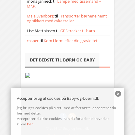
mona janneck
til
Lampe med tissemand –
Mr.P.
Maja Svanborg
til
Transporter børnene nemt
og sikkert med cykeltrailer
Lise Matthiasen
til
GPS tracker til børn
casper
til
Kom i form efter din graviditet
DET BEDSTE TIL BØRN OG BABY
Acceptér brug af cookies på Baby-og-boern.dk
Jeg bruger cookies på sitet - ved at fortsætte, accepterer du
hermed dette.
Accepterer du ikke cookies, kan du forlade siden ved at
klikke
her
.
© 2014-17 Baby-og-boern.dk