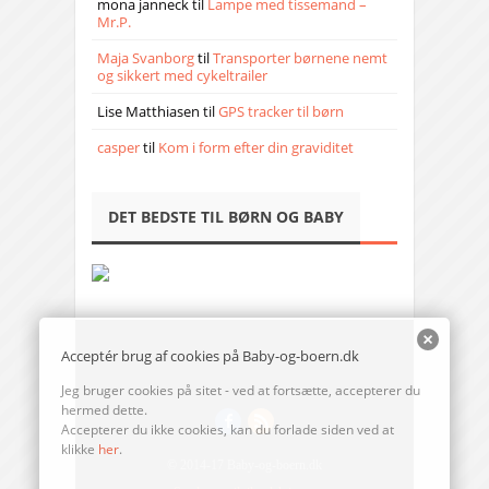
mona janneck
til
Lampe med tissemand –
Mr.P.
Maja Svanborg
til
Transporter børnene nemt
og sikkert med cykeltrailer
Lise Matthiasen
til
GPS tracker til børn
casper
til
Kom i form efter din graviditet
DET BEDSTE TIL BØRN OG BABY
Acceptér brug af cookies på Baby-og-boern.dk
Jeg bruger cookies på sitet - ved at fortsætte, accepterer du
hermed dette.
Accepterer du ikke cookies, kan du forlade siden ved at
klikke
her
.
© 2014-17 Baby-og-boern.dk