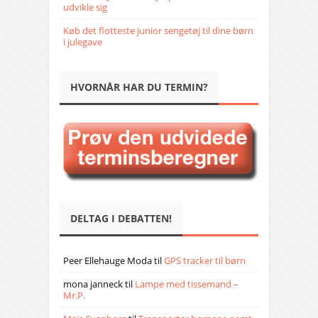
udvikle sig
Køb det flotteste junior sengetøj til dine børn
i julegave
HVORNÅR HAR DU TERMIN?
DELTAG I DEBATTEN!
Peer Ellehauge Moda
til
GPS tracker til børn
mona janneck
til
Lampe med tissemand –
Mr.P.