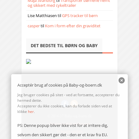
Maja Svanborg
til
Transporter børnene nemt
og sikkert med cykeltrailer
Lise Matthiasen
til
GPS tracker til børn
casper
til
Kom i form efter din graviditet
DET BEDSTE TIL BØRN OG BABY
Acceptér brug af cookies på Baby-og-boern.dk
Jeg bruger cookies på sitet - ved at fortsætte, accepterer du
hermed dette.
Accepterer du ikke cookies, kan du forlade siden ved at
klikke
her
.
© 2014-17 Baby-og-boern.dk
Send en mail til redaktionen
PS: Denne popup bliver ikke vist for at irritere dig,
Vi bruger cookies
selvom den sikkert gør det - den er et krav fra EU.