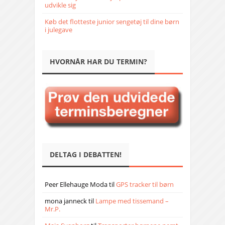
udvikle sig
Køb det flotteste junior sengetøj til dine børn
i julegave
HVORNÅR HAR DU TERMIN?
DELTAG I DEBATTEN!
Peer Ellehauge Moda
til
GPS tracker til børn
mona janneck
til
Lampe med tissemand –
Mr.P.