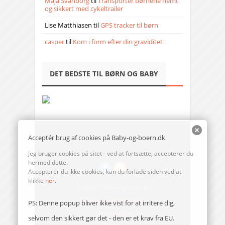
Maja Svanborg
til
Transporter børnene nemt
og sikkert med cykeltrailer
Lise Matthiasen
til
GPS tracker til børn
casper
til
Kom i form efter din graviditet
DET BEDSTE TIL BØRN OG BABY
Acceptér brug af cookies på Baby-og-boern.dk
Jeg bruger cookies på sitet - ved at fortsætte, accepterer du
hermed dette.
Accepterer du ikke cookies, kan du forlade siden ved at
klikke
her
.
© 2014-17 Baby-og-boern.dk
Send en mail til redaktionen
PS: Denne popup bliver ikke vist for at irritere dig,
Vi bruger cookies
selvom den sikkert gør det - den er et krav fra EU.