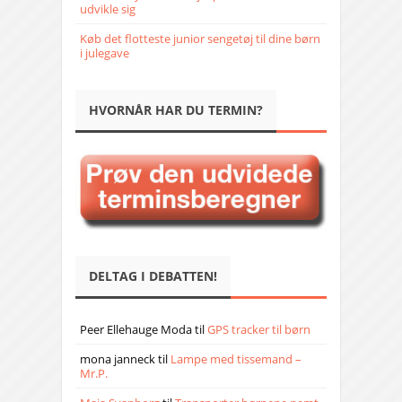
udvikle sig
Køb det flotteste junior sengetøj til dine børn
i julegave
HVORNÅR HAR DU TERMIN?
DELTAG I DEBATTEN!
Peer Ellehauge Moda
til
GPS tracker til børn
mona janneck
til
Lampe med tissemand –
Mr.P.