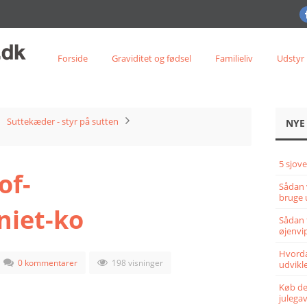
Forside
Graviditet og fødsel
Familieliv
Udstyr
Suttekæder - styr på sutten
NYE
5 sjove
of-
Sådan 
bruge 
iet-ko
Sådan 
øjenvi
Hvorda
0 kommentarer
198 visninger
udvikle
Køb det
julega