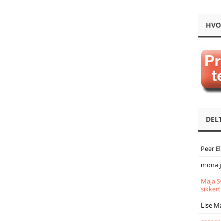
HVO
DEL
Peer E
mona 
Maja S
sikkert
Lise M