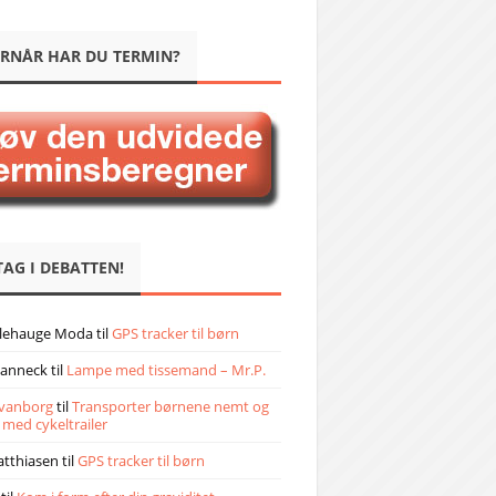
RNÅR HAR DU TERMIN?
TAG I DEBATTEN!
llehauge Moda
til
GPS tracker til børn
janneck
til
Lampe med tissemand – Mr.P.
vanborg
til
Transporter børnene nemt og
 med cykeltrailer
atthiasen
til
GPS tracker til børn