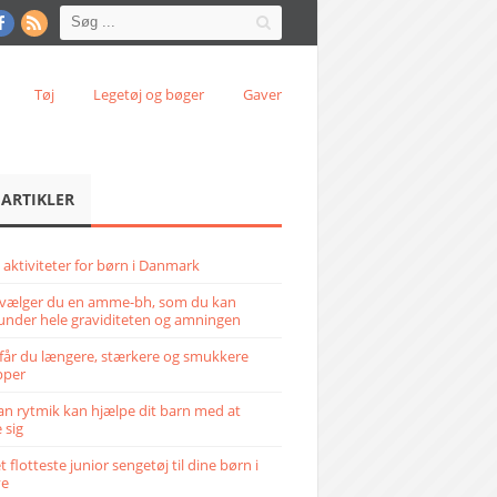
Tøj
Legetøj og bøger
Gaver
 ARTIKLER
 aktiviteter for børn i Danmark
vælger du en amme-bh, som du kan
under hele graviditeten og amningen
får du længere, stærkere og smukkere
pper
n rytmik kan hjælpe dit barn med at
 sig
 flotteste junior sengetøj til dine børn i
ve