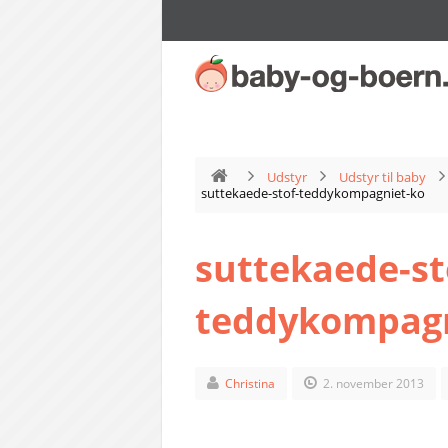
Udstyr
Udstyr til baby
suttekaede-stof-teddykompagniet-ko
suttekaede-st
teddykompagn
Christina
2. november 2013