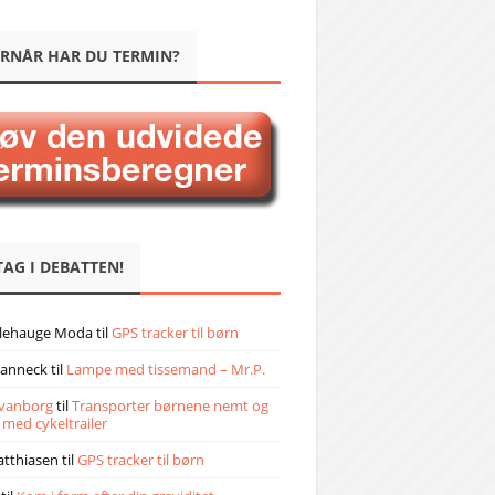
RNÅR HAR DU TERMIN?
TAG I DEBATTEN!
llehauge Moda
til
GPS tracker til børn
janneck
til
Lampe med tissemand – Mr.P.
vanborg
til
Transporter børnene nemt og
 med cykeltrailer
atthiasen
til
GPS tracker til børn