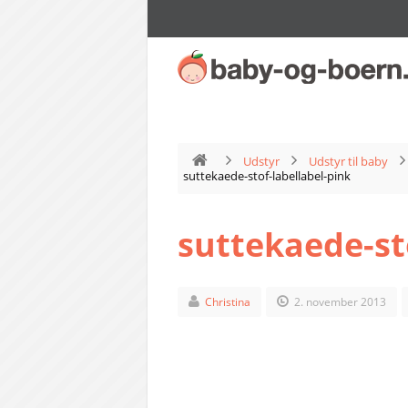
Udstyr
Udstyr til baby
suttekaede-stof-labellabel-pink
suttekaede-st
Christina
2. november 2013