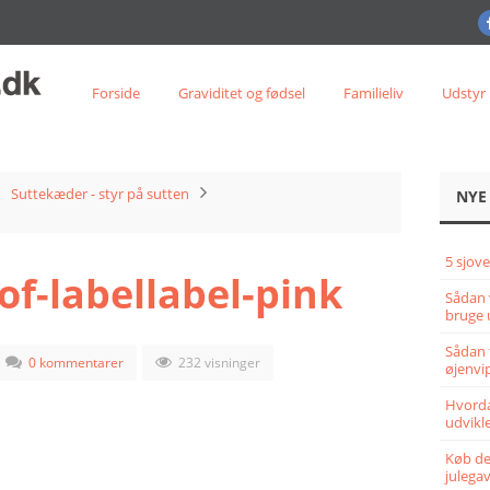
Forside
Graviditet og fødsel
Familieliv
Udstyr
Suttekæder - styr på sutten
NYE
5 sjove
of-labellabel-pink
Sådan 
bruge 
Sådan 
0 kommentarer
232 visninger
øjenvi
Hvorda
udvikle
Køb det
julega