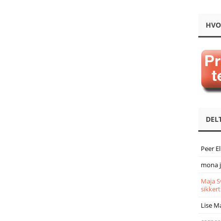
HVO
DEL
Peer E
mona 
Maja S
sikkert
Lise M