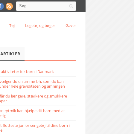
Tøj
Legetøj og bøger
Gaver
 ARTIKLER
 aktiviteter for børn i Danmark
vælger du en amme-bh, som du kan
under hele graviditeten og amningen
får du længere, stærkere og smukkere
pper
n rytmik kan hjælpe dit barn med at
 sig
 flotteste junior sengetøj til dine børn i
ve