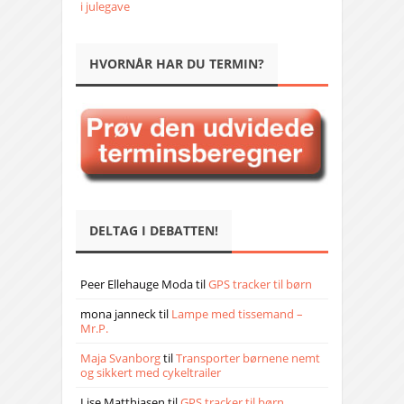
i julegave
HVORNÅR HAR DU TERMIN?
DELTAG I DEBATTEN!
Peer Ellehauge Moda
til
GPS tracker til børn
mona janneck
til
Lampe med tissemand –
Mr.P.
Maja Svanborg
til
Transporter børnene nemt
og sikkert med cykeltrailer
Lise Matthiasen
til
GPS tracker til børn