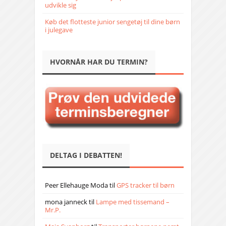
udvikle sig
Køb det flotteste junior sengetøj til dine børn
i julegave
HVORNÅR HAR DU TERMIN?
DELTAG I DEBATTEN!
Peer Ellehauge Moda
til
GPS tracker til børn
mona janneck
til
Lampe med tissemand –
Mr.P.