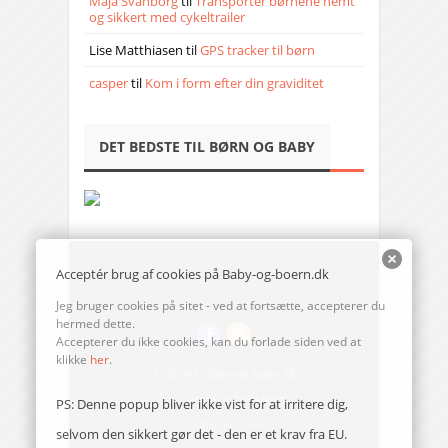
Maja Svanborg
til
Transporter børnene nemt
og sikkert med cykeltrailer
Lise Matthiasen
til
GPS tracker til børn
casper
til
Kom i form efter din graviditet
DET BEDSTE TIL BØRN OG BABY
Acceptér brug af cookies på Baby-og-boern.dk
Jeg bruger cookies på sitet - ved at fortsætte, accepterer du
hermed dette.
Accepterer du ikke cookies, kan du forlade siden ved at
klikke
her
.
© 2014-17 Baby-og-boern.dk
Send en mail til redaktionen
PS: Denne popup bliver ikke vist for at irritere dig,
Vi bruger cookies
selvom den sikkert gør det - den er et krav fra EU.