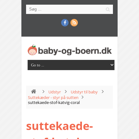
Udstyr
Udstyr til baby
Suttekæder - styr på sutten
suttekaede-stof-katvig-coral
suttekaede-