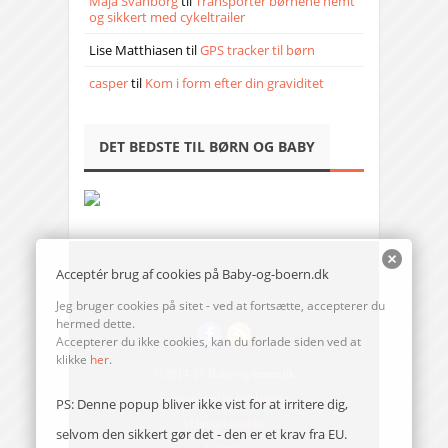
Maja Svanborg
til
Transporter børnene nemt
og sikkert med cykeltrailer
Lise Matthiasen
til
GPS tracker til børn
casper
til
Kom i form efter din graviditet
DET BEDSTE TIL BØRN OG BABY
Acceptér brug af cookies på Baby-og-boern.dk
Jeg bruger cookies på sitet - ved at fortsætte, accepterer du
hermed dette.
Accepterer du ikke cookies, kan du forlade siden ved at
klikke
her
.
© 2014-17 Baby-og-boern.dk
Send en mail til redaktionen
PS: Denne popup bliver ikke vist for at irritere dig,
Vi bruger cookies
selvom den sikkert gør det - den er et krav fra EU.