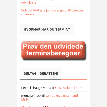
udvikle sig
Køb det flotteste junior sengetøj til dine børn
i julegave
HVORNÅR HAR DU TERMIN?
DELTAG I DEBATTEN!
Peer Ellehauge Moda
til
GPS tracker til børn
mona janneck
til
Lampe med tissemand –
Mr.P.