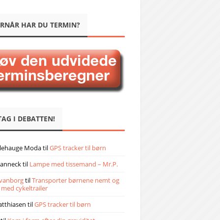
RNÅR HAR DU TERMIN?
TAG I DEBATTEN!
llehauge Moda
til
GPS tracker til børn
janneck
til
Lampe med tissemand – Mr.P.
vanborg
til
Transporter børnene nemt og
 med cykeltrailer
atthiasen
til
GPS tracker til børn