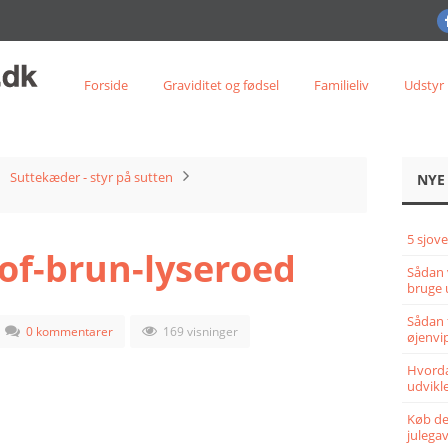
Forside
Graviditet og fødsel
Familieliv
Udstyr
Suttekæder - styr på sutten
NYE
5 sjove
of-brun-lyseroed
Sådan 
bruge 
Sådan 
0 kommentarer
169 visninger
øjenvi
Hvorda
udvikle
Køb det
julega