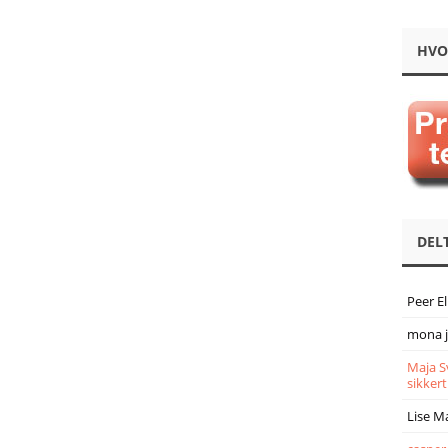
HVO
DEL
Peer E
mona 
Maja S
sikkert
Lise M