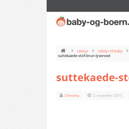
Udstyr
Udstyr til baby
suttekaede-stof-brun-lyseroed
suttekaede-st
Christina
2. november 2013