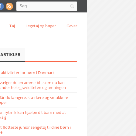
Tøj
Legetøj og bøger
Gaver
 ARTIKLER
 aktiviteter for børn i Danmark
vælger du en amme-bh, som du kan
under hele graviditeten og amningen
får du længere, stærkere og smukkere
pper
n rytmik kan hjælpe dit barn med at
 sig
 flotteste junior sengetøj til dine børn i
ve