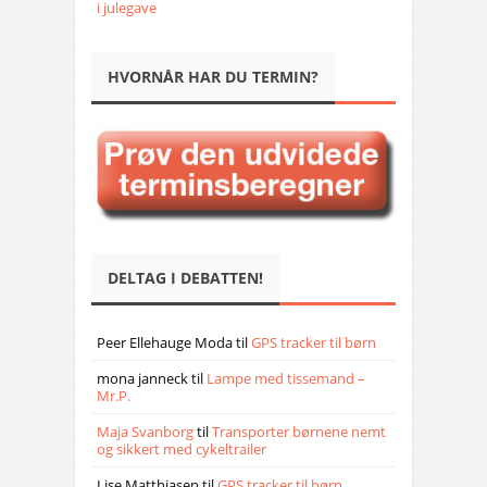
i julegave
HVORNÅR HAR DU TERMIN?
DELTAG I DEBATTEN!
Peer Ellehauge Moda
til
GPS tracker til børn
mona janneck
til
Lampe med tissemand –
Mr.P.
Maja Svanborg
til
Transporter børnene nemt
og sikkert med cykeltrailer
Lise Matthiasen
til
GPS tracker til børn