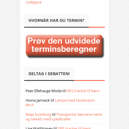
i julegave
HVORNÅR HAR DU TERMIN?
DELTAG I DEBATTEN!
Peer Ellehauge Moda
til
GPS tracker til børn
mona janneck
til
Lampe med tissemand –
Mr.P.
Maja Svanborg
til
Transporter børnene nemt
og sikkert med cykeltrailer
Lise Matthiasen
til
GPS tracker til børn