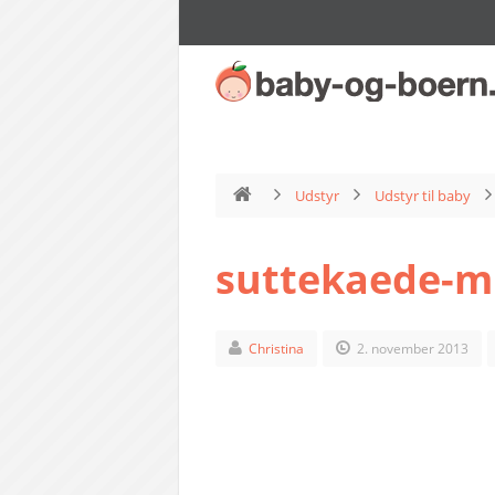
Udstyr
Udstyr til baby
suttekaede-m
Christina
2. november 2013