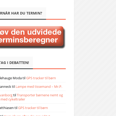
RNÅR HAR DU TERMIN?
TAG I DEBATTEN!
llehauge Moda
til
GPS tracker til børn
janneck
til
Lampe med tissemand – Mr.P.
vanborg
til
Transporter børnene nemt og
 med cykeltrailer
atthiasen
til
GPS tracker til børn