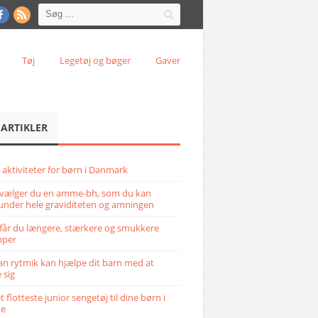
Tøj
Legetøj og bøger
Gaver
 ARTIKLER
 aktiviteter for børn i Danmark
vælger du en amme-bh, som du kan
under hele graviditeten og amningen
får du længere, stærkere og smukkere
pper
n rytmik kan hjælpe dit barn med at
 sig
 flotteste junior sengetøj til dine børn i
ve