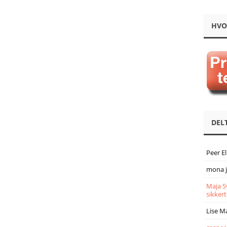
HVO
DEL
Peer E
mona 
Maja S
sikkert
Lise M