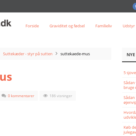
Forside
Graviditet og fødsel
Familieliv
Udstyr
Suttekæder - styr på sutten
suttekaede-mus
NYE
us
5 sjove
Sådan 
bruge 
0 kommentarer
186 visninger
Sådan 
øjenvi
Hvorda
udvikle
Køb det
julega