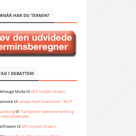
RNÅR HAR DU TERMIN?
TAG I DEBATTEN!
llehauge Moda
til
GPS tracker til børn
janneck
til
Lampe med tissemand – Mr.P.
vanborg
til
Transporter børnene nemt og
 med cykeltrailer
atthiasen
til
GPS tracker til børn