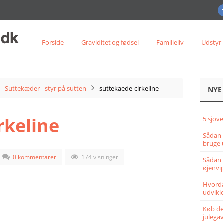
Forside
Graviditet og fødsel
Familieliv
Udstyr
Suttekæder - styr på sutten
suttekaede-cirkeline
NYE
rkeline
5 sjove
Sådan 
bruge 
0 kommentarer
174 visninger
Sådan 
øjenvi
Hvorda
udvikle
Køb det
julega