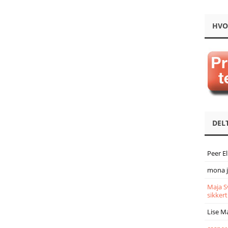
HVO
DEL
Peer E
mona 
Maja S
sikkert
Lise M