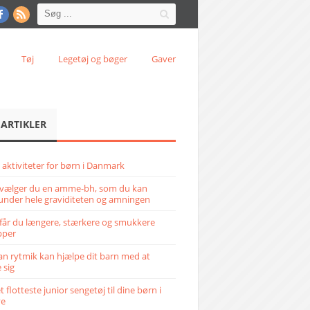
Tøj
Legetøj og bøger
Gaver
 ARTIKLER
 aktiviteter for børn i Danmark
vælger du en amme-bh, som du kan
under hele graviditeten og amningen
får du længere, stærkere og smukkere
pper
n rytmik kan hjælpe dit barn med at
 sig
 flotteste junior sengetøj til dine børn i
ve