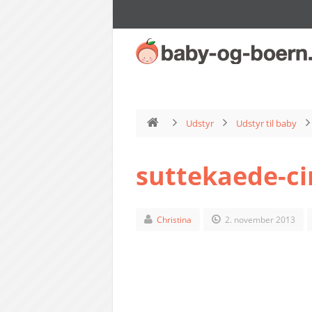
Udstyr
Udstyr til baby
suttekaede-ci
Christina
2. november 2013