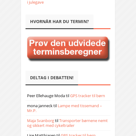
i julegave
HVORNÅR HAR DU TERMIN?
DELTAG I DEBATTEN!
Peer Ellehauge Moda
til
GPS tracker til børn
mona janneck
til
Lampe med tissemand –
Mr.P.
Maja Svanborg
til
Transporter børnene nemt
og sikkert med cykeltrailer
Lise Matthiasen
til
GPS tracker til børn