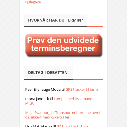
i julegave
HVORNÅR HAR DU TERMIN?
DELTAG I DEBATTEN!
Peer Ellehauge Moda
til
GPS tracker til børn
mona janneck
til
Lampe med tissemand –
Mr.P.
Maja Svanborg
til
Transporter børnene nemt
og sikkert med cykeltrailer
Lise Matthiasen
til
GPS tracker til børn